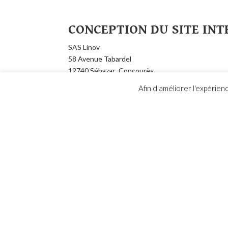
CONCEPTION DU SITE IN
SAS Linov
58 Avenue Tabardel
12740 Sébazac-Concourès
05 65 62 40 14
Afin d'améliorer l'expérienc
HÉBERGEMENT
SARL Haisoft – 7 rue Vieille Levée – 45100 Orlé
RESPONSABLE DE PUBLIC
Christian Foulcran
Association de sauveg