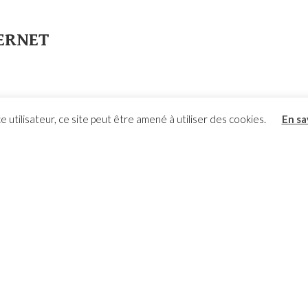
TERNET
e utilisateur, ce site peut être amené à utiliser des cookies.
En sa
ans FRANCE
ATION
arde du patrimoine de Barriac - Bozouls - Aveyron |
Mentions légales