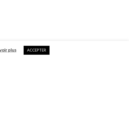
voir plus
ACCEPTER
|
RGPD
|
Linov
©2026