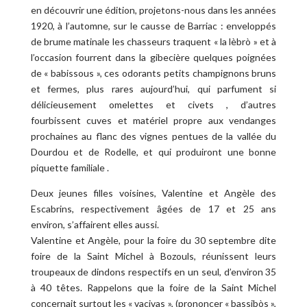
en découvrir une édition, projetons-nous dans les années
1920, à l’automne, sur le causse de Barriac : enveloppés
de brume matinale les chasseurs traquent « la lèbrò » et à
l’occasion fourrent dans la gibecière quelques poignées
de « babissous », ces odorants petits champignons bruns
et fermes, plus rares aujourd’hui, qui parfument si
délicieusement omelettes et civets , d’autres
fourbissent cuves et matériel propre aux vendanges
prochaines au flanc des vignes pentues de la vallée du
Dourdou et de Rodelle, et qui produiront une bonne
piquette familiale .
Deux jeunes filles voisines, Valentine et Angèle des
Escabrins, respectivement âgées de 17 et 25 ans
environ, s’affairent elles aussi.
Valentine et Angèle, pour la foire du 30 septembre dite
foire de la Saint Michel à Bozouls, réunissent leurs
troupeaux de dindons respectifs en un seul, d’environ 35
à 40 têtes. Rappelons que la foire de la Saint Michel
concernait surtout les « vacivas », (prononcer « bassibòs »,