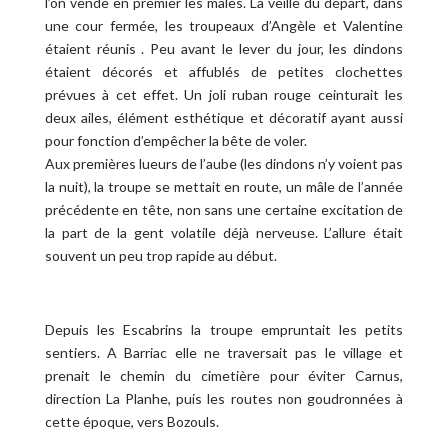
l’on vende en premier les mâles. La veille du départ, dans
une cour fermée, les troupeaux d’Angèle et Valentine
étaient réunis . Peu avant le lever du jour, les dindons
étaient décorés et affublés de petites clochettes
prévues à cet effet. Un joli ruban rouge ceinturait les
deux ailes, élément esthétique et décoratif ayant aussi
pour fonction d’empêcher la bête de voler.
Aux premières lueurs de l’aube (les dindons n’y voient pas
la nuit), la troupe se mettait en route, un mâle de l’année
précédente en tête, non sans une certaine excitation de
la part de la gent volatile déjà nerveuse. L’allure était
souvent un peu trop rapide au début.
Depuis les Escabrins la troupe empruntait les petits
sentiers. A Barriac elle ne traversait pas le village et
prenait le chemin du cimetière pour éviter Carnus,
direction La Planhe, puis les routes non goudronnées à
cette époque, vers Bozouls.