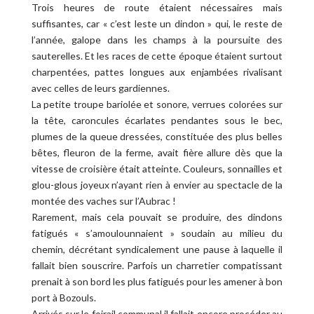
Trois heures de route étaient nécessaires mais
suffisantes, car « c’est leste un dindon » qui, le reste de
l’année, galope dans les champs à la poursuite des
sauterelles. Et les races de cette époque étaient surtout
charpentées, pattes longues aux enjambées rivalisant
avec celles de leurs gardiennes.
La petite troupe bariolée et sonore, verrues colorées sur
la tête, caroncules écarlates pendantes sous le bec,
plumes de la queue dressées, constituée des plus belles
bêtes, fleuron de la ferme, avait fière allure dès que la
vitesse de croisière était atteinte. Couleurs, sonnailles et
glou-glous joyeux n’ayant rien à envier au spectacle de la
montée des vaches sur l’Aubrac !
Rarement, mais cela pouvait se produire, des dindons
fatigués « s’amoulounnaient » soudain au milieu du
chemin, décrétant syndicalement une pause à laquelle il
fallait bien souscrire. Parfois un charretier compatissant
prenait à son bord les plus fatigués pour les amener à bon
port à Bozouls.
Arrivés sur le foirail communal il fallait encore procéder au