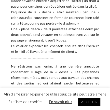
Rodez devaient encore s’acquitter de l’octroi ( un droit à
payer pour certaines denrées à leur entrée dans la ville ).
L’équilibre de la « desca » était maintenu par une «
cabessounò », coussinet en forme de couronne, bien calé
sur la tête pour ne pas perdre « le d’aplomb ».
Une « plena desca » de 8 poulettes attachées deux par
deux, pouvait ainsi voyager en souplesse avec vue sur le
paysage environnant, jusqu’à Rodez.
Le volailler expédiait les cheptels ensuite dans l’hérault
et le midi où il avait énormément de clients.
……………………………………………..
Ne résistons pas, enfin, à une dernière anecdote
concernant l’usage de la « desca ». Les paysannes
récemment mères, mais tenues aux travaux des champs
et des jardins, et qui allaient sarcler betteraves et
carottes, faisaient suivre le dernier-né de leur
Afin d'améliorer l'expérience utilisateur, ce site peut être amené
progéniture confortablement installé dans la « desca » .
Le bambin y dormait sans problème, maman disponible à
à utiliser des cookies.
En savoir plus
ACCEPTER
tout instant pour toute tétée intempestive.